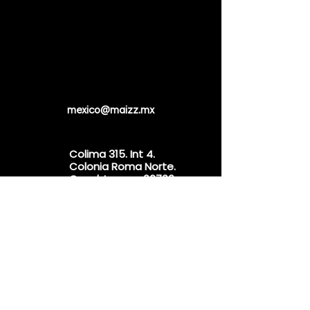
mexico@maizz.mx
Colima 315. Int 4.
Colonia Roma Norte.
Cuauhtemoc. 06700
Mexico City, Mexico
WhatsApp